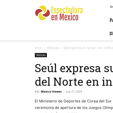
Espectadora
Sa
en
Mexico
P
D
Inicio
Noticias
Seúl expresa su “pesar” por confu
Noticias
Seúl expresa s
del Norte en i
Por
Mexico Viewer
-
July 27, 2024
El Ministerio de Deportes de Corea del Sur 
ceremonia de apertura de los Juegos Olímpi