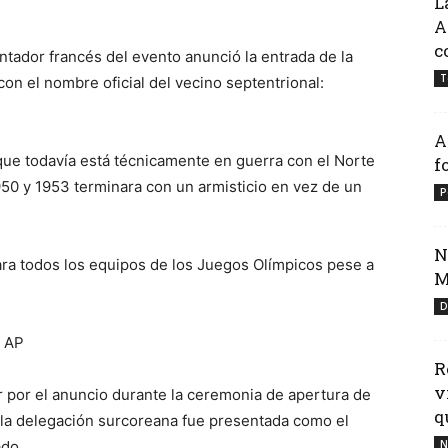
L
A
c
ntador francés del evento anunció la entrada de la
T
n el nombre oficial del vecino septentrional:
A
 que todavía está técnicamente en guerra con el Norte
f
950 y 1953 terminara con un armisticio en vez de un
P
N
ara todos los equipos de los Juegos Olímpicos pese a
M
D
: AP
R
v
r por el anuncio durante la ceremonia de apertura de
qu
 la delegación surcoreana fue presentada como el
ado.
N