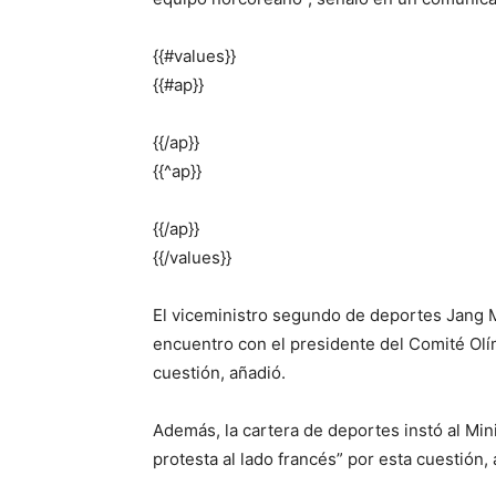
{{#values}}
{{#ap}}
{{/ap}}
{{^ap}}
{{/ap}}
{{/values}}
El viceministro segundo de deportes Jang Mi
encuentro con el presidente del Comité Olí
cuestión, añadió.
Además, la cartera de deportes instó al Min
protesta al lado francés” por esta cuestión,