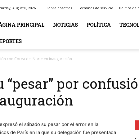
turday, August 8, 2026
Sobre nosotros
Términos de servicio
Política de 
ÁGINA PRINCIPAL
NOTICIAS
POLÍTICA
TECNOL
EPORTES
sión con Corea del Norte en inauguración
u “pesar” por confusi
nauguración
expresó el sábado su pesar por el error en la
cos de París en la que su delegación fue presentada