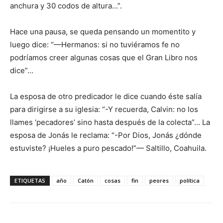
anchura y 30 codos de altura…”.
Hace una pausa, se queda pensando un momentito y
luego dice: “—Hermanos: si no tuviéramos fe no
podríamos creer algunas cosas que el Gran Libro nos
dice”…
La esposa de otro predicador le dice cuando éste salía
para dirigirse a su iglesia: “-Y recuerda, Calvin: no los
llames ‘pecadores’ sino hasta después de la colecta”… La
esposa de Jonás le reclama: “-Por Dios, Jonás ¿dónde
estuviste? ¡Hueles a puro pescado!”— Saltillo, Coahuila.
ETIQUETAS
año
Catón
cosas
fin
peores
política