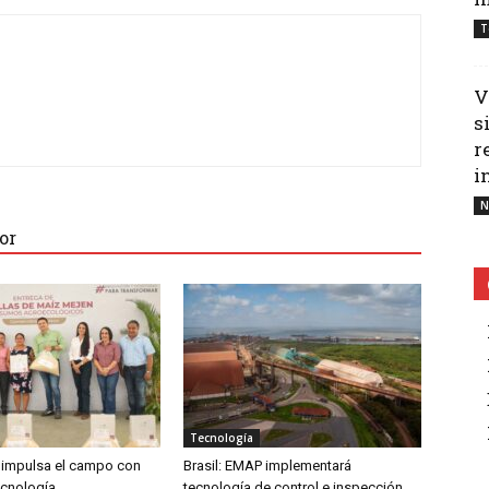
T
V
s
r
i
N
or
Tecnología
impulsa el campo con
Brasil: EMAP implementará
ecnología
tecnología de control e inspección