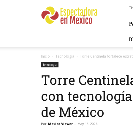
Espectadora
Th
en
Mexico
P
D
Inicio
Tecnología
Torre Centinela fortalece estra
Tecnología
Torre Centinel
con tecnología
de México
Por
Mexico Viewer
-
May 18, 2026