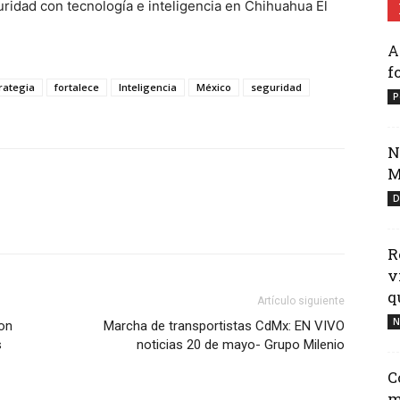
uridad con tecnología e inteligencia en Chihuahua El
A
f
rategia
fortalece
Inteligencia
México
seguridad
P
N
M
D
R
v
qu
Artículo siguiente
N
con
Marcha de transportistas CdMx: EN VIVO
s
noticias 20 de mayo- Grupo Milenio
C
m