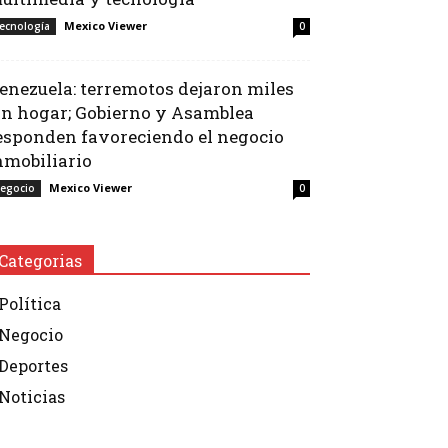
Mexico Viewer
ecnología
0
enezuela: terremotos dejaron miles
in hogar; Gobierno y Asamblea
esponden favoreciendo el negocio
nmobiliario
Mexico Viewer
egocio
0
Categorias
Política
Negocio
Deportes
Noticias