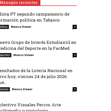
Mensajes recientes
lista PT segundo campamento de
ormación política en Tabasco
Mexico Viewer
olítica
0
uevo Grupo de Interés Estudiantil en
edicina del Deporte en la FacMed
Mexico Viewer
eportes
0
esultados de la Lotería Nacional en
ivo hoy, viernes 24 de julio 2026:
é...
Mexico Viewer
oticias
0
olectivo Visuales Perros: Arte
ultimedia y tecnología