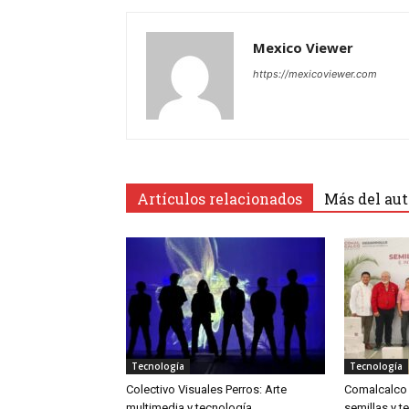
Mexico Viewer
https://mexicoviewer.com
Artículos relacionados
Más del aut
Tecnología
Tecnología
Colectivo Visuales Perros: Arte
Comalcalco 
multimedia y tecnología
semillas y t