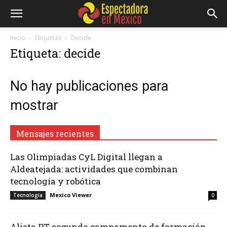
Inicio
Etiquetas
Decide
Etiqueta: decide
No hay publicaciones para
mostrar
Mensajes recientes
Las Olimpiadas CyL Digital llegan a
Aldeatejada: actividades que combinan
tecnología y robótica
Mexico Viewer
Tecnología
0
Alista PT segundo campamento de formación