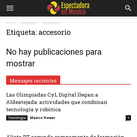
Inicio
Etiquetas
Accesorio
Etiqueta: accesorio
No hay publicaciones para
mostrar
Mensajes recientes
Las Olimpiadas CyL Digital llegan a
Aldeatejada: actividades que combinan
tecnología y robótica
Mexico Viewer
Tecnología
0
Alista PT segundo campamento de formación